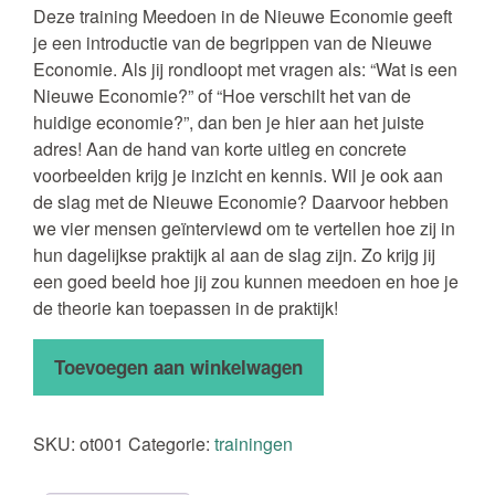
Deze training Meedoen in de Nieuwe Economie geeft
je een introductie van de begrippen van de Nieuwe
Economie. Als jij rondloopt met vragen als: “Wat is een
Nieuwe Economie?” of “Hoe verschilt het van de
huidige economie?”, dan ben je hier aan het juiste
adres! Aan de hand van korte uitleg en concrete
voorbeelden krijg je inzicht en kennis. Wil je ook aan
de slag met de Nieuwe Economie? Daarvoor hebben
we vier mensen geïnterviewd om te vertellen hoe zij in
hun dagelijkse praktijk al aan de slag zijn. Zo krijg jij
een goed beeld hoe jij zou kunnen meedoen en hoe je
de theorie kan toepassen in de praktijk!
Online
Toevoegen aan winkelwagen
Training
Meedoen
in
SKU:
ot001
Categorie:
trainingen
de
Nieuwe