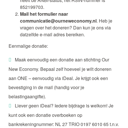
heeft de ANBI-status, het RSIN-nummer is
852199703.
Mail het formulier naar
communicatie@ourneweconomy.nl
. Heb je
vragen over het doneren? Dan kun je ons via
datzelfde e-mail adres bereiken.
Eenmalige donatie:
Maak eenvoudig een donatie aan stichting Our
New Economy. Bepaal zelf hoeveel je wilt doneren
aan ONE – eenvoudig via iDeal. Je krijgt ook een
bevestiging in de mail (handig voor je
belastingaangifte).
Liever geen iDeal? Iedere bijdrage is welkom! Je
kunt ook een donatie overboeken op
bankrekeningnummer: NL 27 TRIO 0197 6010 65 t.n.v.