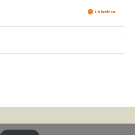
0% VOLTOOID
0/3 stappen
Uitbreiden
0% VOLTOOID
0/5 stappen