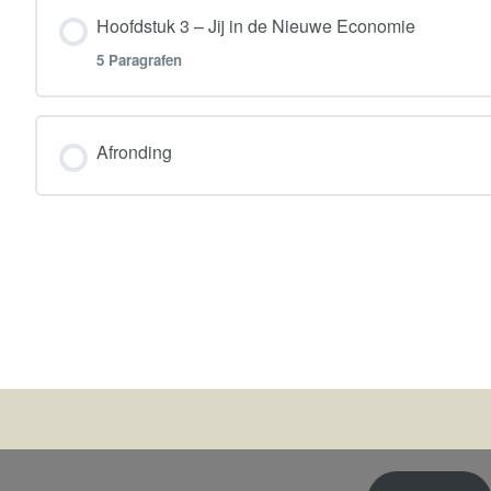
Hoofdstuk inhoud
1.2 De invloed van economie
Hoofdstuk 3 – Jij in de Nieuwe Economie
5 Paragrafen
2.1 Het huidige systeem
1.3 Het kan ook anders
Hoofdstuk inhoud
2.2 De verschillen
Afronding
3.1 Wie ben jij in de Nieuwe Economie?
2.3 Meerdere visies
3.2 Samen onderweg – De ondernemer
3.3 Samen onderweg – De beleidsmaker
3.4 Samen onderweg – De actieve burger