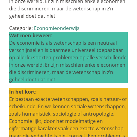
in onze wereld. Er zijn misschien enkele economen
die discrimineren, maar de wetenschap in z’n
geheel doet dat niet.
Categorie:
Economieonderwijs
Wat men beweert
:
De economie is als wetenschap is een neutraal
verschijnsel en is daarmee universeel toepasbaar
op allerlei soorten problemen op alle verschillende
in onze wereld. Er zijn misschien enkele economen
die discrimineren, maar de wetenschap in z’n
geheel doet dat niet.
In het kort:
Er bestaan exacte wetenschappen, zoals natuur- of
scheikunde. En we kennen sociale wetenschappen,
zoals humanistiek, sociologie of antropologie.
Economie lijkt, door het modelmatige en
cijfermatige karakter vaak een exacte wetenschap,
maar die gedachte is niet correct. Een probleem is